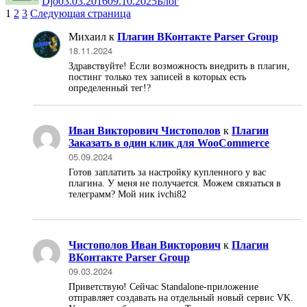
Djo
03.03.2016
09.10.2025
Блог
Навигация
Страница
Страница
Страница
1
2
3
Следующая страница
по
Михаил
к
Плагин ВКонтакте Parser Group
записям
18.11.2024
Здравствуйте! Если возможность внедрить в плагин,
постинг только тех записей в которых есть
определенный тег!?
Иван Викторович Чистополов
к
Плагин
Заказать в один клик для WooCommerce
05.09.2024
Готов заплатить за настройку купленного у вас
плагина. У меня не получается. Можем связаться в
телеграмм? Мой ник ivchi82
Чистополов Иван Викторович
к
Плагин
ВКонтакте Parser Group
09.03.2024
Приветствую! Сейчас Standalone-приложение
отправляет создавать на отдельный новый сервис VK.