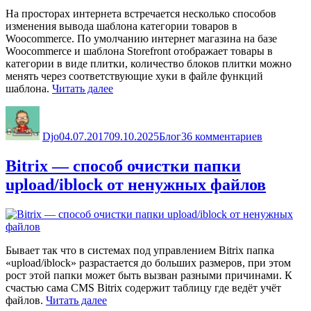
На просторах интернета встречается несколько способов
изменения вывода шаблона категории товаров в
Woocommerce. По умолчанию интернет магазина на базе
Woocommerce и шаблона Storefront отображает товары в
категории в виде плитки, количество блоков плитки можно
менять через соответствующие хуки в файле функций
«Woocommerce
шаблона.
Читать далее
товары
Автор
Опубликовано
Рубрики
к
таблицей
записи
или
Djo
04.07.2017
09.10.2025
Блог
36 комментариев
Woocomme
как
товары
изменить
таблицей
Bitrix — способ очистки папки
шаблон
или
категории
upload/iblock от ненужных файлов
как
товаров»
изменить
шаблон
категории
товаров
Бывает так что в системах под управлением Bitrix папка
«upload/iblock» разрастается до больших размеров, при этом
рост этой папки может быть вызван разными причинами. К
счастью сама CMS Bitrix содержит таблицу где ведёт учёт
«Bitrix
файлов.
Читать далее