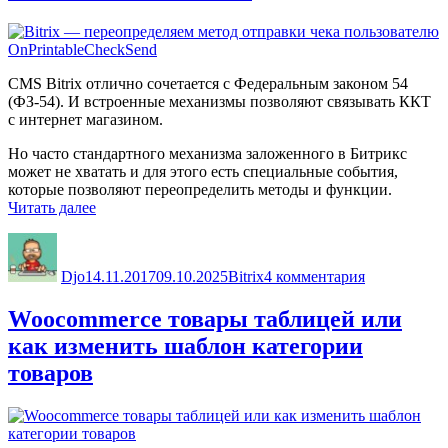
CMS Bitrix отлично сочетается с Федеральным законом 54
(ФЗ-54). И встроенные механизмы позволяют связывать ККТ
с интернет магазином.
Но часто стандартного механизма заложенного в Битрикс
может не хватать и для этого есть специальные события,
которые позволяют переопределить методы и функции.
«Bitrix
Читать далее
—
Автор
Опубликовано
Рубрики
к
переопределяем
записи
метод
Djo
14.11.2017
09.10.2025
Bitrix
4 комментария
Bitrix
отправки
—
чека
переопреде
Woocommerce товары таблицей или
пользователю
метод
OnPrintableCheckSend»
как изменить шаблон категории
отправки
чека
товаров
пользовате
OnPrintable