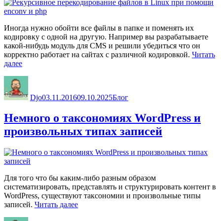
Иногда нужно обойти все файлы в папке и поменять их
кодировку с одной на другую. Например вы разрабатываете
какой-нибудь модуль для CMS и решили убедиться что он
корректно работает на сайтах с различной кодировкой.
Читать
«Рекурсивное
далее
перекодирование
Автор
Опубликовано
Рубрики
файлов
в
Djo
03.11.2016
09.10.2025
Блог
Linux
при
Немного о таксономиях WordPress и
помощи
enconv
произвольных типах записей
и
php»
Для того что бы каким-либо разным образом
систематизировать, представлять и структурировать контент в
WordPress, существуют таксономии и произвольные типы
«Немного
записей.
Читать далее
о
Автор
Опубликовано
Рубрики