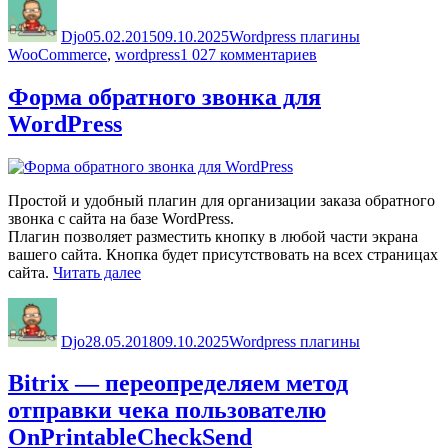
Автор
Опубликовано
Рубрики
Метки
в
один
Djo
05.02.2015
09.10.2025
Wordpress плагины
клик
к
WooCommerce
,
wordpress
1 027 комментариев
для
записи
WooCommerce»
Плагин
Форма обратного звонка для
Заказать
WordPress
в
один
клик
для
WooCommerce
Простой и удобный плагин для организации заказа обратного
звонка с сайта на базе WordPress.
Плагин позволяет разместить кнопку в любой части экрана
вашего сайта. Кнопка будет присутствовать на всех страницах
«Форма
сайта.
Читать далее
обратного
Автор
Опубликовано
Рубрики
звонка
для
Djo
28.05.2018
09.10.2025
Wordpress плагины
WordPress»
Bitrix — переопределяем метод
отправки чека пользователю
OnPrintableCheckSend