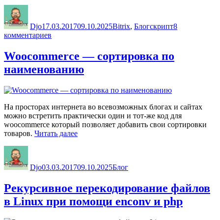
—
Автор
Опубликовано
Рубрики
Метки
способ
очистки
Djo
17.03.2017
09.10.2025
Bitrix
,
Блог
скрипт
8
папки
к
комментариев
upload/iblock
записи
от
Bitrix
Woocommerce — сортировка по
ненужных
—
файлов»
наименованию
способ
очистки
папки
upload/iblock
от
На просторах интернета во всевозможных блогах и сайтах
ненужных
можно встретить практически один и тот-же код для
файлов
woocommerce который позволяет добавить свои сортировки
«Woocommerce
товаров.
Читать далее
—
Автор
Опубликовано
Рубрики
сортировка
по
Djo
03.03.2017
09.10.2025
Блог
наименованию»
Рекурсивное перекодирование файлов
в Linux при помощи enconv и php